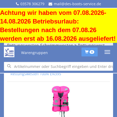
03578 306279
mail@des-boots-service.de
Achtung wir haben vom 07.08.2026-
14.08.2026 Betriebsurlaub:
Bestellungen nach dem 07.08.26
werden erst ab 16.08.2026 ausgeliefert!
Rettungswesten-Schwimmwesten
Rettungswesten 100N EN395
Warengruppen
0
Rettungswesten-Schwimmwesten
Rettungswesten 100N EN395