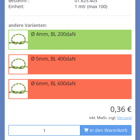
Bestellnr.:
01.625.403
Einheit:
1 mtr (max 100)
andere Varianten:
Ø 4mm, BL 200daN
Ø 5mm, BL 400daN
Ø 6mm, BL 600daN
0,36 €
inkl. MwSt. zzgl.
Versand
In den Warenkorb