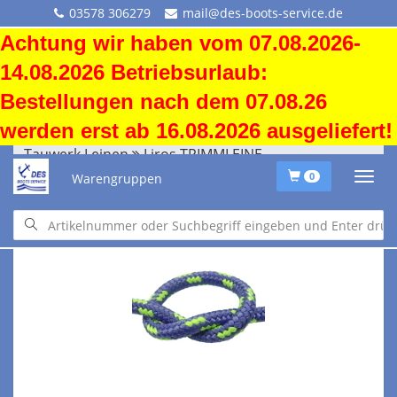
03578 306279
mail@des-boots-service.de
Achtung wir haben vom 07.08.2026-
14.08.2026 Betriebsurlaub:
Bestellungen nach dem 07.08.26
werden erst ab 16.08.2026 ausgeliefert!
Tauwerk Leinen
Liros TRIMMLEINE
Warengruppen
0
Tauwerk Leinen
Liros TRIMMLEINE