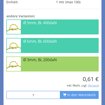
Einheit:
1 mtr (max 100)
andere Varianten:
Ø 5mm, BL 400daN
Ø 6mm, BL 600daN
Ø 3mm, BL 200daN
0,61 €
inkl. MwSt. zzgl.
Versand
In den Warenkorb