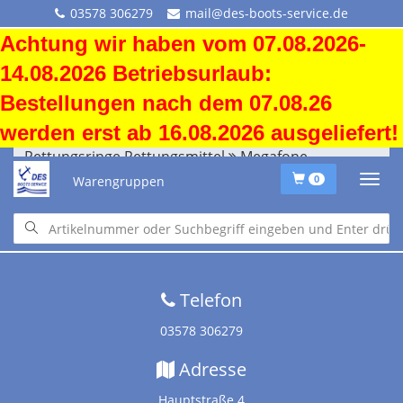
03578 306279
mail@des-boots-service.de
Achtung wir haben vom 07.08.2026-
14.08.2026 Betriebsurlaub:
Bestellungen nach dem 07.08.26
werden erst ab 16.08.2026 ausgeliefert!
Rettungsringe Rettungsmittel
Megafone
Warengruppen
0
Startseite
•
Downloads
•
Versandkosten
•
Impressum
•
Altölentsorgung
Telefon
03578 306279
Adresse
Hauptstraße 4