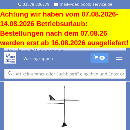
03578 306279
mail@des-boots-service.de
Achtung wir haben vom 07.08.2026-
14.08.2026 Betriebsurlaub:
Bestellungen nach dem 07.08.26
werden erst ab 16.08.2026 ausgeliefert!
Verklicker
Windanzeiger
Warengruppen
0
Verklicker
Windanzeiger