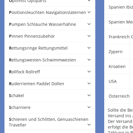
Optimist Optiparts
Spanien Ibi
Positionsleuchten Navigationslaternen
Spanien Me
Pumpen Schläuche Wasserhähne
Pinnen Pinnenzubehör
Frankreich 
Rettungsringe Rettungsmittel
Zypern
Rettungswesten-Schwimmwesten
Kroatien
Rollfock Rollreff
USA
Ruderriemen Paddel Dollen
Schäkel
Österreich
Scharniere
Sollte die B
Versand ins 
Schienen und Schlitten, Genuaschienen
Der Versand 
Traveller
erfolgt die 
Zahlung in B