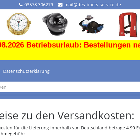
03578 306279
mail@des-boots-service.de
8.2026 Betriebsurlaub: Bestellungen n
Datenschutzerklärung
eise zu den Versandkosten:
osten für die Lieferung innerhalb von Deutschland betrage 4.90 E
ahmegebühr.