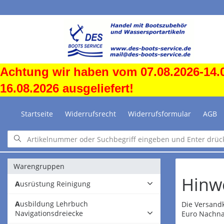
Achtung wir haben vom 07.08.2026-14.0
16.08.2026 ausgeliefert!
Startseite
Widerrufsrecht
Widerrufsformular
AGB
Warengruppen
Hinw
Ausrüstung Reinigung
Ausbildung Lehrbuch
Die Versandk
Navigationsdreiecke
Euro Nachn