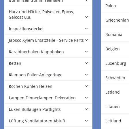
Gummiseil Gummiseilhaken
Polen
Harz und Härter, Polyester, Epoxy,
Gelcoat u.a.
Griechenla
Inspektionsdeckel
Romania
Jabsco Xylem Ersatzteile - Service Parts
Belgien
Karabinerhaken Klapphaken
Ketten
Luxenburg
Klampen Poller Anlegeringe
Schweden
Kochen Kühlen Heizen
Estland
Lampen Dinnerlampen Dekoration
Litauen
Luken Bullaugen Portlights
Lüftung Ventilatatoren Abluft
Lettland