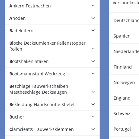
Versandkoste
Ankern Festmachen
Anoden
Deutschlan
Badeleitern
Spanien
Blöcke Decksumlenker Fallenstopper
Rollen
Niederland
Bootshaken Staken
Finnland
Bootsmannstuhl Werkzeug
Norwegen
Beschläge Tauwerkscheiben
Mastbeschläge Decksaugen
England
Bekleidung Handschuhe Stiefel
Schweiz
Bücher
Portugal
Clamcleat® Tauwerksklemmen