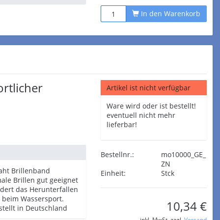
In den Warenkorb
rtlicher
Artikel ist nicht verfügbar
Ware wird oder ist bestellt!
eventuell nicht mehr
lieferbar!
Bestellnr.:
mo10000_GE_
ZN
aht Brillenband
Einheit:
Stck
le Brillen gut geeignet
dert das Herunterfallen
le beim Wassersport.
10,34 €
tellt in Deutschland
inkl. MwSt. zzgl.
Versand