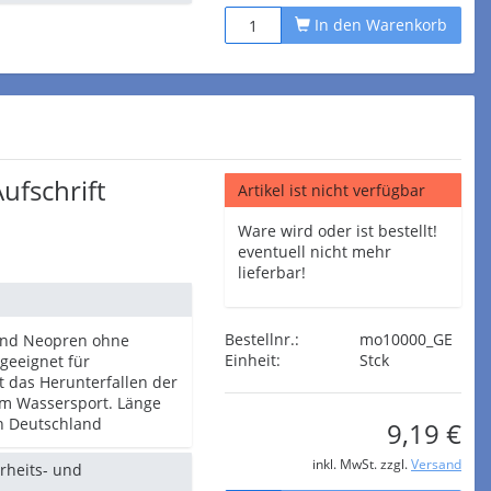
In den Warenkorb
ufschrift
Artikel ist nicht verfügbar
Ware wird oder ist bestellt!
eventuell nicht mehr
lieferbar!
Bestellnr.:
mo10000_GE
band Neopren ohne
Einheit:
Stck
geeignet für
t das Herunterfallen der
eim Wassersport. Länge
in Deutschland
9,19 €
inkl. MwSt. zzgl.
Versand
erheits- und