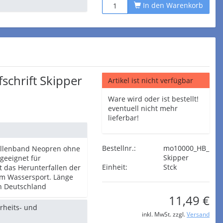
In den Warenkorb
schrift Skipper
Artikel ist nicht verfügbar
Ware wird oder ist bestellt!
eventuell nicht mehr
lieferbar!
Bestellnr.:
mo10000_HB_
rillenband Neopren ohne
Skipper
geeignet für
Einheit:
Stck
t das Herunterfallen der
eim Wassersport. Länge
in Deutschland
11,49 €
erheits- und
inkl. MwSt. zzgl.
Versand