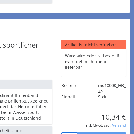
 sportlicher
Artikel ist nicht verfügbar
Ware wird oder ist bestellt!
eventuell nicht mehr
lieferbar!
Bestellnr.:
mo10000_HB_
ZN
acknaht Brillenband
Einheit:
Stck
le Brillen gut geeignet
dert das Herunterfallen
le beim Wassersport.
10,34 €
tellt in Deutschland
inkl. MwSt. zzgl.
Versand
erheits- und