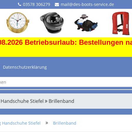
03578 306279
mail@des-boots-service.de
8.2026 Betriebsurlaub: Bestellungen n
Datenschutzerklärung
 Handschuhe Stiefel
Brillenband
g Handschuhe Stiefel
Brillenband