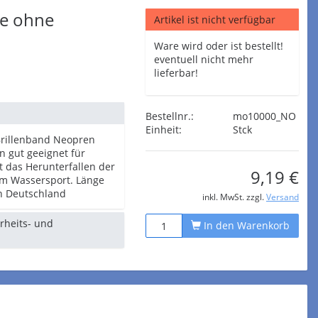
e ohne
Artikel ist nicht verfügbar
Ware wird oder ist bestellt!
eventuell nicht mehr
lieferbar!
Bestellnr.:
mo10000_NO
Einheit:
Stck
Brillenband Neopren
n gut geeignet für
t das Herunterfallen der
9,19 €
eim Wassersport. Länge
in Deutschland
inkl. MwSt. zzgl.
Versand
erheits- und
In den Warenkorb