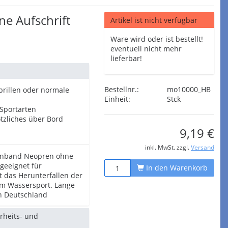
e Aufschrift
Artikel ist nicht verfügbar
Ware wird oder ist bestellt!
eventuell nicht mehr
lieferbar!
Bestellnr.:
mo10000_HB
rillen oder normale
Einheit:
Stck
 Sportarten
ötzliches über Bord
9,19 €
inkl. MwSt. zzgl.
Versand
llenband Neopren ohne
geeignet für
In den Warenkorb
t das Herunterfallen der
eim Wassersport. Länge
in Deutschland
erheits- und