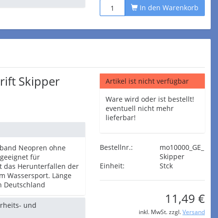
In den Warenkorb
ift Skipper
Artikel ist nicht verfügbar
Ware wird oder ist bestellt!
eventuell nicht mehr
lieferbar!
Bestellnr.:
mo10000_GE_
enband Neopren ohne
Skipper
geeignet für
Einheit:
Stck
t das Herunterfallen der
eim Wassersport. Länge
in Deutschland
11,49 €
erheits- und
inkl. MwSt. zzgl.
Versand