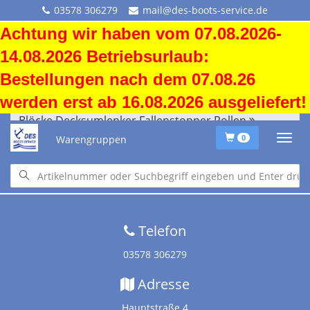
03578 306279
mail@des-boots-service.de
Achtung wir haben vom 07.08.2026-
14.08.2026 Betriebsurlaub:
Bestellungen nach dem 07.08.26
werden erst ab 16.08.2026 ausgeliefert!
Blöcke Decksumlenker Fallenstopper Rollen
Warengruppen
0
Startseite
•
Downloads
•
Versandkosten
•
Impressum
•
Altölentsorgung
Telefon
03578 306279
Adresse
Hauptstraße 4