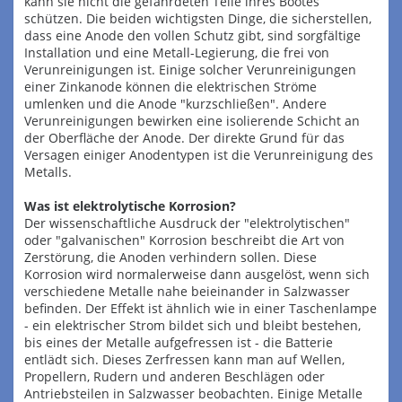
kann sie nicht die gefährdeten Teile ihres Bootes
schützen. Die beiden wichtigsten Dinge, die sicherstellen,
dass eine Anode den vollen Schutz gibt, sind sorgfältige
Installation und eine Metall-Legierung, die frei von
Verunreinigungen ist. Einige solcher Verunreinigungen
einer Zinkanode können die elektrischen Ströme
umlenken und die Anode "kurzschließen". Andere
Verunreinigungen bewirken eine isolierende Schicht an
der Oberfläche der Anode. Der direkte Grund für das
Versagen einiger Anodentypen ist die Verunreinigung des
Metalls.
Was ist elektrolytische Korrosion?
Der wissenschaftliche Ausdruck der "elektrolytischen"
oder "galvanischen" Korrosion beschreibt die Art von
Zerstörung, die Anoden verhindern sollen. Diese
Korrosion wird normalerweise dann ausgelöst, wenn sich
verschiedene Metalle nahe beieinander in Salzwasser
befinden. Der Effekt ist ähnlich wie in einer Taschenlampe
- ein elektrischer Strom bildet sich und bleibt bestehen,
bis eines der Metalle aufgefressen ist - die Batterie
entlädt sich. Dieses Zerfressen kann man auf Wellen,
Propellern, Rudern und anderen Beschlägen oder
Antriebsteilen in Salzwasser beobachten. Einige Metalle