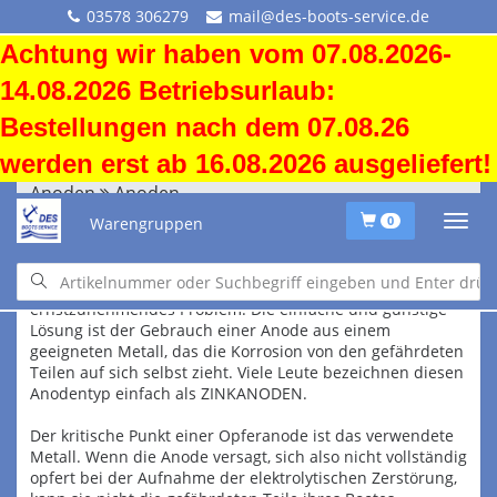
03578 306279
mail@des-boots-service.de
Achtung wir haben vom 07.08.2026-
14.08.2026 Betriebsurlaub:
Bestellungen nach dem 07.08.26
werden erst ab 16.08.2026 ausgeliefert!
Anoden
Anoden
Warengruppen
0
Warum benutzt man Anoden?
Der Schutz der Metallteile unterhalb der Wasserlinie vor
der zerstörenden elektrolytischen Aktion ist ein sehr
ernstzunehmendes Problem. Die einfache und günstige
Lösung ist der Gebrauch einer Anode aus einem
geeigneten Metall, das die Korrosion von den gefährdeten
Teilen auf sich selbst zieht. Viele Leute bezeichnen diesen
Anodentyp einfach als ZINKANODEN.
Der kritische Punkt einer Opferanode ist das verwendete
Metall. Wenn die Anode versagt, sich also nicht vollständig
opfert bei der Aufnahme der elektrolytischen Zerstörung,