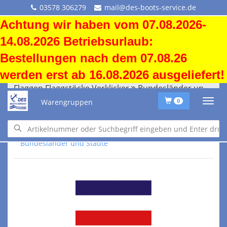
03578 306279
mail@des-boots-service.de
Achtung wir haben vom 07.08.2026-
14.08.2026 Betriebsurlaub:
Bestellungen nach dem 07.08.26
werden erst ab 16.08.2026 ausgeliefert!
Flaggen Flaggstöcke Verklicker
Bundesländer und Städte
Warengruppen
0
Flaggen Flaggstöcke Verklicker
Bundesländer und Städte