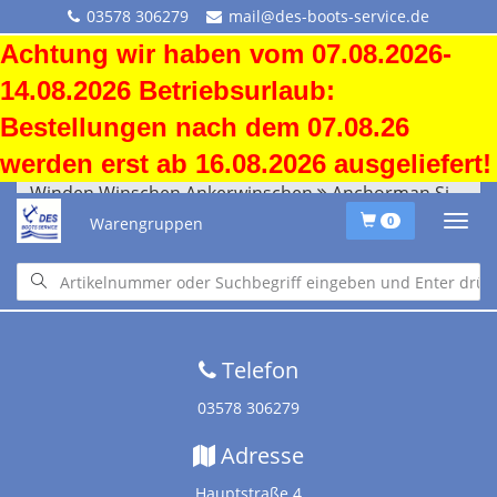
03578 306279
mail@des-boots-service.de
Achtung wir haben vom 07.08.2026-
14.08.2026 Betriebsurlaub:
Bestellungen nach dem 07.08.26
werden erst ab 16.08.2026 ausgeliefert!
Winden Winschen Ankerwinschen
Anchorman Simpson Lawrence
Warengruppen
0
Startseite
•
Downloads
•
Versandkosten
•
Impressum
•
Altölentsorgung
Telefon
03578 306279
Adresse
Hauptstraße 4