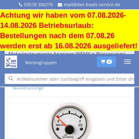
03578 306279
mail@des-boots-service.de
Achtung wir haben vom 07.08.2026-
14.08.2026 Betriebsurlaub:
Bestellungen nach dem 07.08.26
werden erst ab 16.08.2026 ausgeliefert!
Motorinstrumente Anzeigen WEMA
Wasseranzeige
Warengruppen
0
Motorinstrumente Anzeigen WEMA
Wasseranzeige