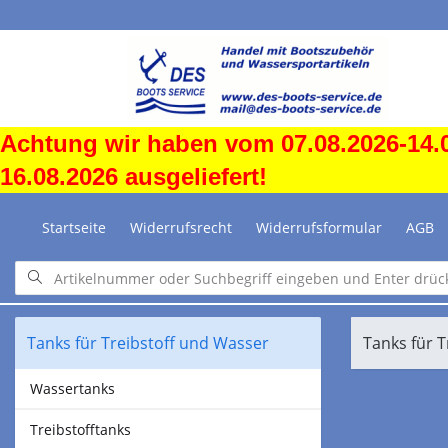
Achtung wir haben vom 07.08.2026-14.0
16.08.2026 ausgeliefert!
Startseite
Widerrufsrecht
Widerrufsformular
AGB
Tanks für Treibstoff und Wasser
Tanks für 
Wassertanks
Treibstofftanks