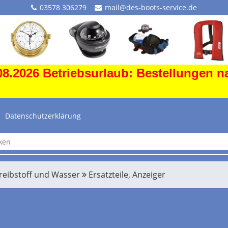
03578 306279
mail@des-boots-service.de
8.2026 Betriebsurlaub: Bestellungen n
Datenschutzerklärung
Treibstoff und Wasser
Ersatzteile, Anzeiger