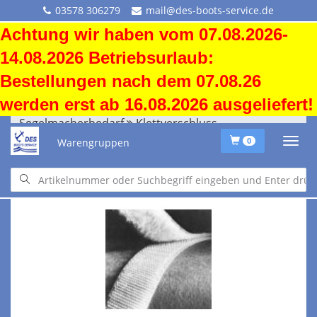
03578 306279
mail@des-boots-service.de
Achtung wir haben vom 07.08.2026-
14.08.2026 Betriebsurlaub:
Bestellungen nach dem 07.08.26
werden erst ab 16.08.2026 ausgeliefert!
Segelmacherbedarf
Klettverschluss
Warengruppen
0
Segelmacherbedarf
Klettverschluss