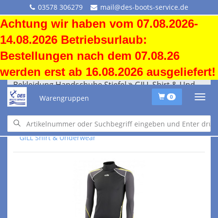
03578 306279
mail@des-boots-service.de
Achtung wir haben vom 07.08.2026-
14.08.2026 Betriebsurlaub:
Bestellungen nach dem 07.08.26
werden erst ab 16.08.2026 ausgeliefert!
Bekleidung Handschuhe Stiefel
GILL Shirt & Underwear
Warengruppen
0
Bekleidung Handschuhe Stiefel
GILL Shirt & Underwear