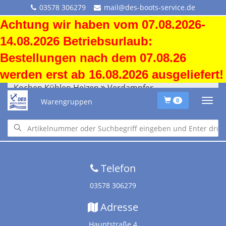
03578 306279
mail@des-boots-service.de
Achtung wir haben vom 07.08.2026-
14.08.2026 Betriebsurlaub:
Bestellungen nach dem 07.08.26
werden erst ab 16.08.2026 ausgeliefert!
Kochen Kühlen Heizen
Verdampfer
Warengruppen
0
Startseite
•
Downloads
•
Versandkosten
•
Impressum
•
Altölentsorgung
Telefon
03578 306279
Adresse
Hauptstraße 4