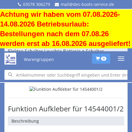
03578 306279
mail@des-boots-service.de
Achtung wir haben vom 07.08.2026-
14.08.2026 Betriebsurlaub:
Bestellungen nach dem 07.08.26
werden erst ab 16.08.2026 ausgeliefert!
Elektro Schalter Leuchte Batterie
Schalter
Warengruppen
0
Elektro Schalter Leuchte Batterie
Schalter
Funktion Aufkleber für 14544001/2
Beschreibung