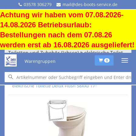
03578 306279
mail@des-boots-service.de
Achtung wir haben vom 07.08.2026-
14.08.2026 Betriebsurlaub:
Bestellungen nach dem 07.08.26
werden erst ab 16.08.2026 ausgeliefert!
Toiletten und Zubehör (Jabsco)
elektrische Toilette Delux Flush 58XX0 17''
Warengruppen
0
Toiletten und Zubehör (Jabsco)
elektrische Toilette Delux Flush 58XX0 17''