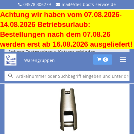
03578 306279
mail@des-boots-service.de
Achtung wir haben vom 07.08.2026-
14.08.2026 Betriebsurlaub:
Bestellungen nach dem 07.08.26
werden erst ab 16.08.2026 ausgeliefert!
Ankern Festmachen
Kettenverbinder
Warengruppen
0
Ankern Festmachen
Kettenverbinder