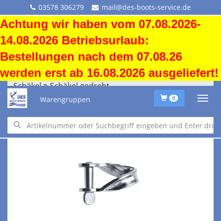
03578 306279
mail@des-boots-service.de
Achtung wir haben vom 07.08.2026-
14.08.2026 Betriebsurlaub:
Bestellungen nach dem 07.08.26
werden erst ab 16.08.2026 ausgeliefert!
Schäkel
Schäkel gedreht
Warengruppen
0
Schäkel
Schäkel gedreht