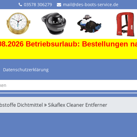
03578 306279
mail@des-boots-service.de
8.2026 Betriebsurlaub: Bestellungen n
Datenschutzerklärung
ebstoffe Dichtmittel
Sikaflex Cleaner Entferner