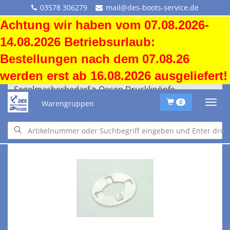
03578 306279
mail@des-boots-service.de
Achtung wir haben vom 07.08.2026-
14.08.2026 Betriebsurlaub:
Bestellungen nach dem 07.08.26
werden erst ab 16.08.2026 ausgeliefert!
Segelmacherbedarf
Oesen Druckknöpfe
Warengruppen
0
Segelmacherbedarf
Oesen Druckknöpfe