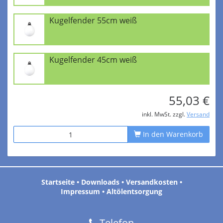
Kugelfender 55cm weiß
Kugelfender 45cm weiß
55,03 €
inkl. MwSt. zzgl.
Versand
In den Warenkorb
Startseite
•
Downloads
•
Versandkosten
•
Impressum
•
Altölentsorgung
Telefon