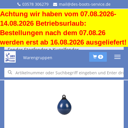
03578 306279
mail@des-boots-service.de
Achtung wir haben vom 07.08.2026-
14.08.2026 Betriebsurlaub:
Bestellungen nach dem 07.08.26
werden erst ab 16.08.2026 ausgeliefert!
Fender Stegfender
Kugelfender
Warengruppen
0
Fender Stegfender
Kugelfender