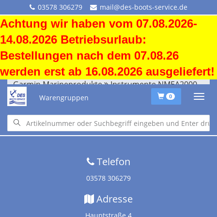
03578 306279
mail@des-boots-service.de
Achtung wir haben vom 07.08.2026-
14.08.2026 Betriebsurlaub:
Bestellungen nach dem 07.08.26
werden erst ab 16.08.2026 ausgeliefert!
Garmin Marineprodukte
Instrumente NMEA2000
Warengruppen
0
Startseite
•
Downloads
•
Versandkosten
•
Impressum
•
Altölentsorgung
Telefon
03578 306279
Adresse
Hauptstraße 4