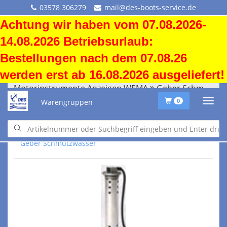
03578 306279
mail@des-boots-service.de
Achtung wir haben vom 07.08.2026-
14.08.2026 Betriebsurlaub:
Bestellungen nach dem 07.08.26
werden erst ab 16.08.2026 ausgeliefert!
Motorinstrumente Anzeigen WEMA
Geber Schmutzwasser
Warengruppen
0
Motorinstrumente Anzeigen WEMA
Geber Schmutzwasser