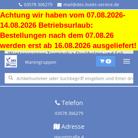
03578 306279
mail@des-boots-service.de
Achtung wir haben vom 07.08.2026-
14.08.2026 Betriebsurlaub:
Bestellungen nach dem 07.08.26
werden erst ab 16.08.2026 ausgeliefert!
Wantenspanner Terminals
Steckbolzen und Splinte
Warengruppen
0
Startseite
•
Downloads
•
Versandkosten
•
Impressum
•
Altölentsorgung
Telefon
03578 306279
Adresse
Hauptstraße 4