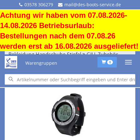
03578 306279
mail@des-boots-service.de
Achtung wir haben vom 07.08.2026-
14.08.2026 Betriebsurlaub:
Bestellungen nach dem 07.08.26
werden erst ab 16.08.2026 ausgeliefert!
Bekleidung Handschuhe Stiefel
GILL Zubehör
Warengruppen
0
Bekleidung Handschuhe Stiefel
GILL Zubehör