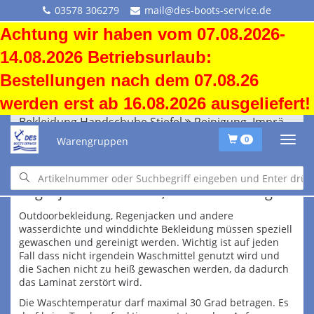
03578 306279
mail@des-boots-service.de
Achtung wir haben vom 07.08.2026-
14.08.2026 Betriebsurlaub:
Bestellungen nach dem 07.08.26
werden erst ab 16.08.2026 ausgeliefert!
Bekleidung Handschuhe Stiefel
Reinigung, Imprägnierung
Warengruppen
0
Informationen zu Outdoorjacken und
Regenjacken waschen, Waschanleitung
Outdoorbekleidung, Regenjacken und andere
wasserdichte und winddichte Bekleidung müssen speziell
gewaschen und gereinigt werden. Wichtig ist auf jeden
Fall dass nicht irgendein Waschmittel genutzt wird und
die Sachen nicht zu heiß gewaschen werden, da dadurch
das Laminat zerstört wird.
Die Waschtemperatur darf maximal 30 Grad betragen. Es