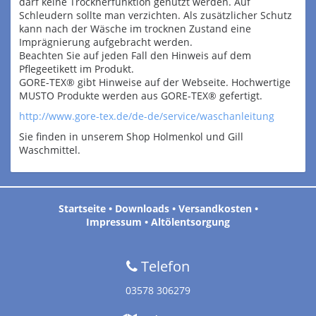
darf keine Trocknerfunktion genutzt werden. Auf
Schleudern sollte man verzichten. Als zusätzlicher Schutz
kann nach der Wäsche im trocknen Zustand eine
Imprägnierung aufgebracht werden.
Beachten Sie auf jeden Fall den Hinweis auf dem
Pflegeetikett im Produkt.
GORE-TEX® gibt Hinweise auf der Webseite. Hochwertige
MUSTO Produkte werden aus GORE-TEX® gefertigt.
http://www.gore-tex.de/de-de/service/waschanleitung
Sie finden in unserem Shop Holmenkol und Gill
Waschmittel.
Startseite
•
Downloads
•
Versandkosten
•
Impressum
•
Altölentsorgung
Telefon
03578 306279