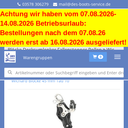
03578 306279
mail@des-boots-service.de
Achtung wir haben vom 07.08.2026-
14.08.2026 Betriebsurlaub:
Bestellungen nach dem 07.08.26
werden erst ab 16.08.2026 ausgeliefert!
Blöcke Decksumlenker Fallenstopper Rollen
Wichard Blöcke 45 mm Tau 10
Warengruppen
0
Blöcke Decksumlenker Fallenstopper Rollen
Wichard Blöcke 45 mm Tau 10