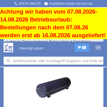
03578 306279
mail@des-boots-service.de
Achtung wir haben vom 07.08.2026-
14.08.2026 Betriebsurlaub:
Bestellungen nach dem 07.08.26
werden erst ab 16.08.2026 ausgeliefert!
Lampen Dinnerlampen Dekoration
Sonstiges
Warengruppen
0
Lampen Dinnerlampen Dekoration
Sonstiges