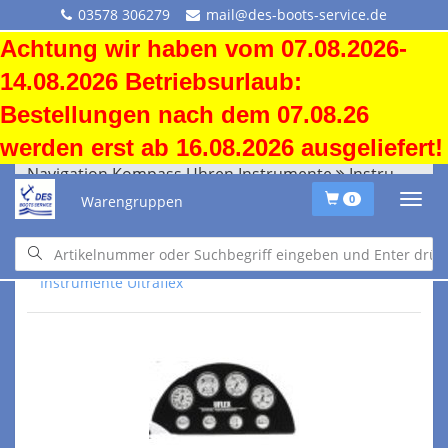
03578 306279
mail@des-boots-service.de
Achtung wir haben vom 07.08.2026-
14.08.2026 Betriebsurlaub:
Bestellungen nach dem 07.08.26
werden erst ab 16.08.2026 ausgeliefert!
Navigation Kompass Uhren Instrumente
Instrumente Ultraflex
Warengruppen
0
Navigation Kompass Uhren Instrumente
Instrumente Ultraflex