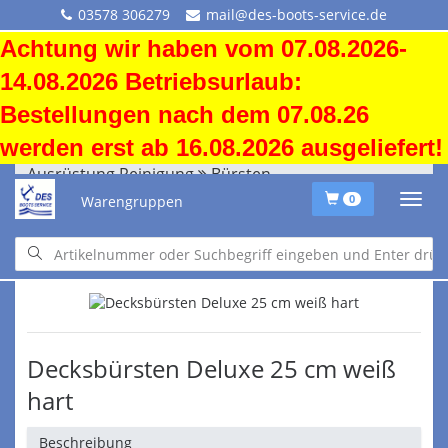
03578 306279
mail@des-boots-service.de
Achtung wir haben vom 07.08.2026-
14.08.2026 Betriebsurlaub:
Bestellungen nach dem 07.08.26
werden erst ab 16.08.2026 ausgeliefert!
Ausrüstung Reinigung
Bürsten
Warengruppen
0
Ausrüstung Reinigung
Bürsten
Decksbürsten Deluxe 25 cm weiß
hart
Beschreibung