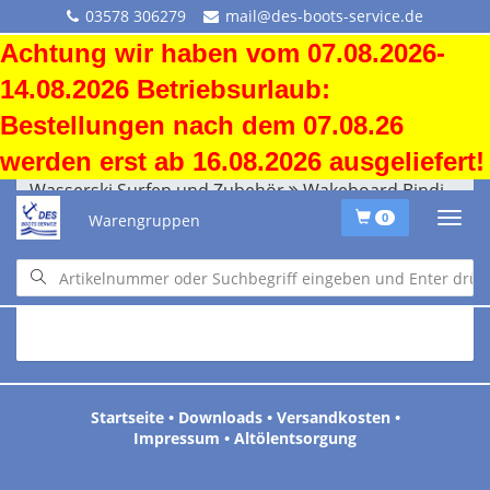
03578 306279
mail@des-boots-service.de
Achtung wir haben vom 07.08.2026-
14.08.2026 Betriebsurlaub:
Bestellungen nach dem 07.08.26
werden erst ab 16.08.2026 ausgeliefert!
Wasserski Surfen und Zubehör
Wakeboard Binding, Schuhe
Warengruppen
0
Pumpen finden Sie unter der Rubrik Schlauchboote und
Zubehör
Startseite
•
Downloads
•
Versandkosten
•
Impressum
•
Altölentsorgung