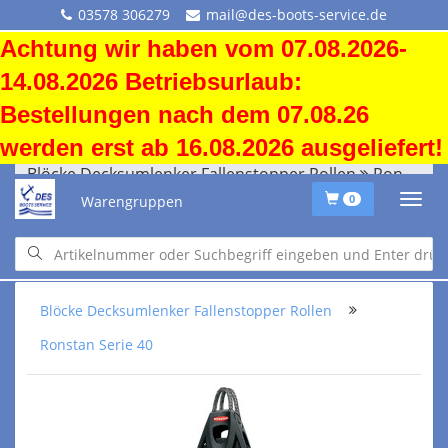
03578 306279
mail@des-boots-service.de
Achtung wir haben vom 07.08.2026-
14.08.2026 Betriebsurlaub:
Bestellungen nach dem 07.08.26
werden erst ab 16.08.2026 ausgeliefert!
Blöcke Decksumlenker Fallenstopper Rollen
Ronstan Serie 40
Warengruppen
0
Blöcke "Serie 40"
Scheiben ø 40 mm, Tau Ø 10 mm max., Draht Ø 4 mm max. (HL)
Blöcke Decksumlenker Fallenstopper Rollen
Ronstan Serie 40