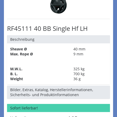
RF45111 40 BB Single Hf LH
Beschreibung
Sheave Ø
40 mm
Max. Rope Ø
9 mm
M.W.L.
325 kg
B. L.
700 kg
Weight
36 g
Bilder, Extras, Katalog, Herstellerinformationen,
Sicherheits- und Produktinformationen
Sofort lieferbar!