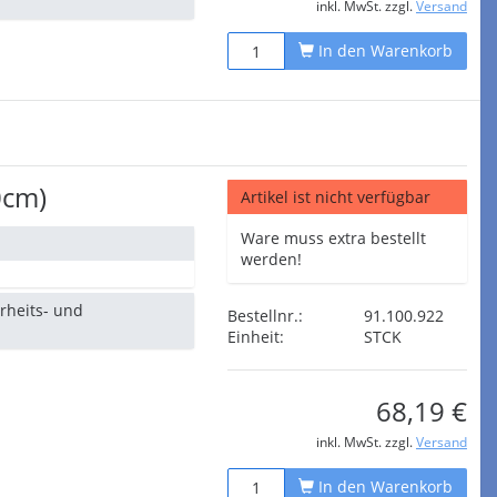
inkl. MwSt. zzgl.
Versand
In den Warenkorb
0cm)
Artikel ist nicht verfügbar
Ware muss extra bestellt
werden!
erheits- und
Bestellnr.:
91.100.922
Einheit:
STCK
68,19 €
inkl. MwSt. zzgl.
Versand
In den Warenkorb