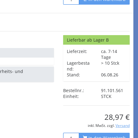
Lieferbar ab Lager B
Lieferzeit:
ca. 7-14
Tage
Lagerbesta
> 10 Stck
nd:
erheits- und
Stand:
06.08.26
Bestellnr.:
91.101.561
Einheit:
STCK
28,97 €
inkl. MwSt. zzgl.
Versand
In den Warenkorb