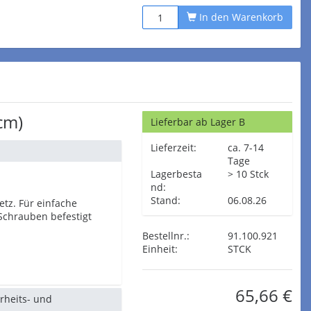
In den Warenkorb
cm)
Lieferbar ab Lager B
Lieferzeit:
ca. 7-14
Tage
Lagerbesta
> 10 Stck
nd:
Stand:
06.08.26
tz. Für einfache
Schrauben befestigt
Bestellnr.:
91.100.921
Einheit:
STCK
65,66 €
erheits- und