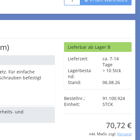
cm)
Lieferbar ab Lager B
Lieferzeit:
ca. 7-14
Tage
Lagerbesta
> 10 Stck
tz. Für einfache
nd:
Schrauben befestigt
Stand:
06.08.26
Bestellnr.:
91.100.924
Einheit:
STCK
erheits- und
70,72 €
inkl. MwSt. zzgl.
Versand