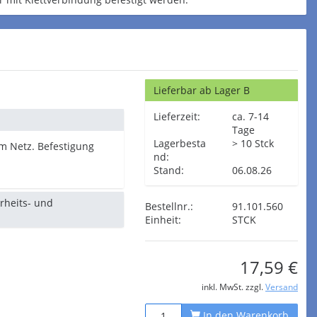
Lieferbar ab Lager B
Lieferzeit:
ca. 7-14
Tage
Lagerbesta
> 10 Stck
 Netz. Befestigung
nd:
Stand:
06.08.26
erheits- und
Bestellnr.:
91.101.560
Einheit:
STCK
17,59 €
inkl. MwSt. zzgl.
Versand
In den Warenkorb