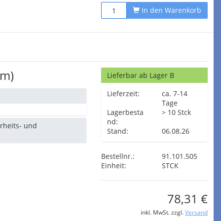
In den Warenkorb
cm)
Lieferbar ab Lager B
Lieferzeit:
ca. 7-14
Tage
Lagerbesta
> 10 Stck
nd:
erheits- und
Stand:
06.08.26
Bestellnr.:
91.101.505
Einheit:
STCK
78,31 €
inkl. MwSt. zzgl.
Versand