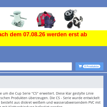
ach dem 07.08.26 werden erst ab
0
Produkte
 um die Cup Serie "CS" erweitert. Diese klar gestylte Linie
ktischen Produkten überzeugen. Die CS - Serie wurde entwickelt
 besteht aus diskret weißem und wasserabweisendem PVC mit
mit Klettverbindung befestigt werden.