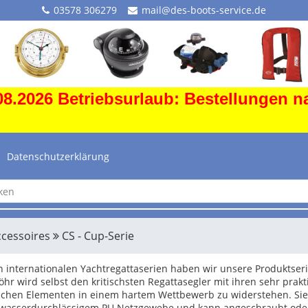
03578 306279
mail@des-boots-service.de
8.2026 Betriebsurlaub: Bestellungen n
Datenschutzerklärung
ccessoires
CS - Cup-Serie
on internationalen Yachtregattaserien haben wir unsere Produktserie
öhr wird selbst den kritischsten Regattasegler mit ihren sehr pra
chen Elementen in einem hartem Wettbewerb zu widerstehen. Sie
wasserdurchlässigem PU Netzgewebe und kann angeschraubt oder 