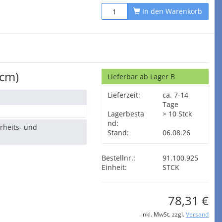
In den Warenkorb
0cm)
Lieferbar ab Lager B
Lieferzeit:
ca. 7-14
Tage
Lagerbesta
> 10 Stck
nd:
erheits- und
Stand:
06.08.26
Bestellnr.:
91.100.925
Einheit:
STCK
78,31 €
inkl. MwSt. zzgl.
Versand