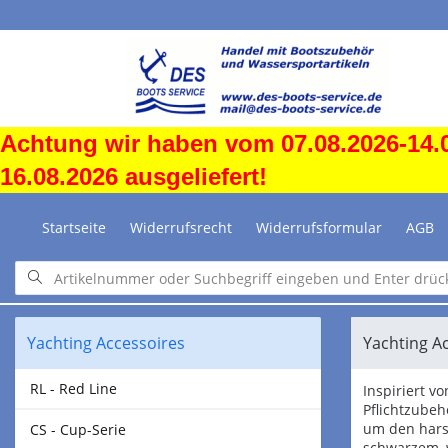
Achtung wir haben vom 07.08.2026-14.0
16.08.2026 ausgeliefert!
Startseite
Widerrufsrecht
Widerrufsformular
AGB
Yachting Accessoires
Yachting A
RL - Red Line
Inspiriert v
Pflichtzubeh
um den hars
CS - Cup-Serie
schwarzem, 