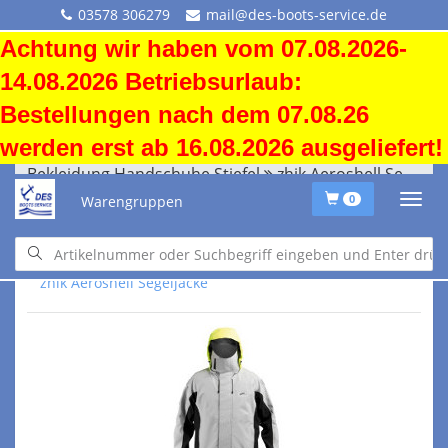
03578 306279
mail@des-boots-service.de
Achtung wir haben vom 07.08.2026-
14.08.2026 Betriebsurlaub:
Bestellungen nach dem 07.08.26
werden erst ab 16.08.2026 ausgeliefert!
Bekleidung Handschuhe Stiefel
zhik Aeroshell Segeljacke
Warengruppen
0
Bekleidung Handschuhe Stiefel
zhik Aeroshell Segeljacke