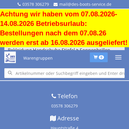
03578 306279
mail@des-boots-service.de
Achtung wir haben vom 07.08.2026-
14.08.2026 Betriebsurlaub:
Bestellungen nach dem 07.08.26
werden erst ab 16.08.2026 ausgeliefert!
Bekleidung Handschuhe Stiefel
Sonnenbrillen
Warengruppen
0
Startseite
•
Downloads
•
Versandkosten
•
Impressum
•
Altölentsorgung
Telefon
03578 306279
Adresse
Hauptstraße 4