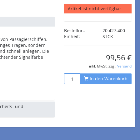
Artikel ist nicht verfügbar
Bestellnr.:
20.427.400
Einheit:
STCK
von Passagierschiffen,
anges Tragen, sondern
und schnell anlegen. Die
99,56 €
chtender Signalfarbe
inkl. MwSt. zzgl.
Versand
In den Warenkorb
erheits- und