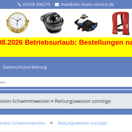
03578 306279
mail@des-boots-service.de
8.2026 Betriebsurlaub: Bestellungen n
Datenschutzerklärung
esten-Schwimmwesten
Rettungswesten sonstige
westen-Schwimmwesten
Rettungswesten sonstige