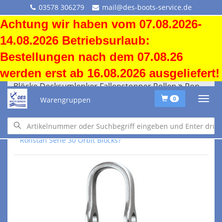
03578 306279
mail@des-boots-service.de
Achtung wir haben vom 07.08.2026-
14.08.2026 Betriebsurlaub:
Bestellungen nach dem 07.08.26
werden erst ab 16.08.2026 ausgeliefert!
Blöcke Decksumlenker Fallenstopper Rollen
Ronstan Serie 30 Orbit Blocks?
Warengruppen
0
Blöcke Decksumlenker Fallenstopper Rollen
Ronstan Serie 30 Orbit Blocks?