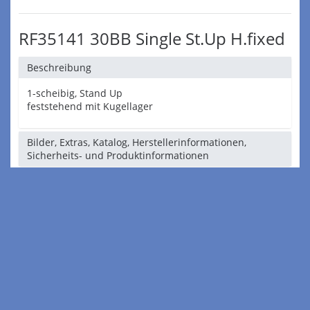
RF35141 30BB Single St.Up H.fixed
Beschreibung
1-scheibig, Stand Up
feststehend mit Kugellager
Bilder, Extras, Katalog, Herstellerinformationen,
Sicherheits- und Produktinformationen
Lieferbar ab Lager B
Lieferzeit:
ca. 7-14 Tage
Lagerbestand:
lieferbar
Stand:
06.08.26
Bestellnr.:
65.511.041
Einheit:
STCK