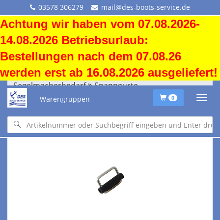
03578 306279
mail@des-boots-service.de
Achtung wir haben vom 07.08.2026-
14.08.2026 Betriebsurlaub:
Bestellungen nach dem 07.08.26
werden erst ab 16.08.2026 ausgeliefert!
Segelmacherbedarf
Spanngurte
Warengruppen
0
Segelmacherbedarf
Spanngurte